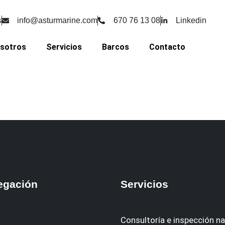
s
info@asturmarine.com
670 76 13 08
Linkedin
osotros
Servicios
Barcos
Contacto
egación
Servicios
Consultoría e inspección na